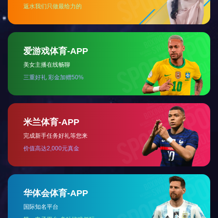
CD-S001