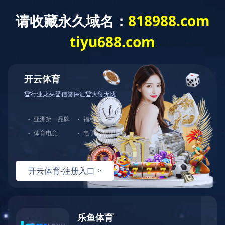
九游·官方版web站入口欢迎您！客服热线：0576-
中文站
English
|
82728666-0
首页
>>
产品中心
>>
秋千
秋千