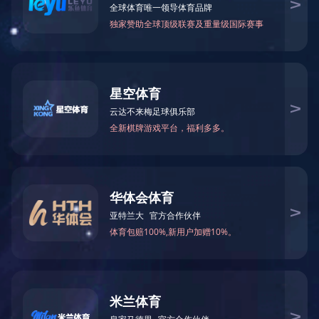
CD-S009