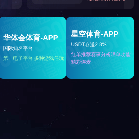
CD-BMN01