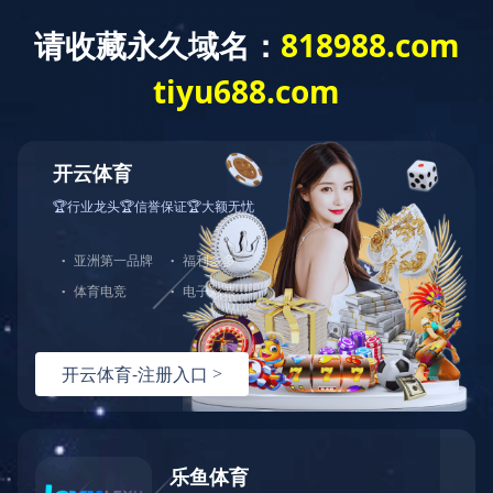
九游·官方版web站入口欢迎您！客服热线：0576-
中文站
English
|
82728666-0
首页
>>
新闻中心
>>
公司新闻
公司新闻
参加2019年ISPO德国慕尼黑体育用
11
品展
11
我司将参加2019年ISPO德国慕尼黑 体育用品展 展位
号：C1 231 参展时间：2019年2月3-6日 欢迎海内外